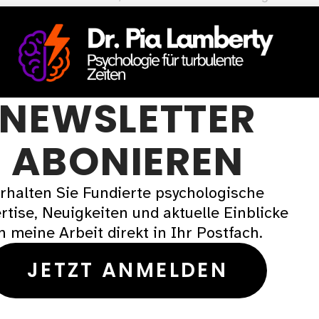
chotherapie und ist nicht für akute psychische Kr
en psychischen Krise befinden oder dringend Unter
NEWSLETTER
ABONIEREN
rhalten Sie Fundierte psychologische
6 117
rtise, Neuigkeiten und aktuelle Einblicke
n meine Arbeit direkt in Ihr Postfach.
e
JETZT ANMELDEN
1