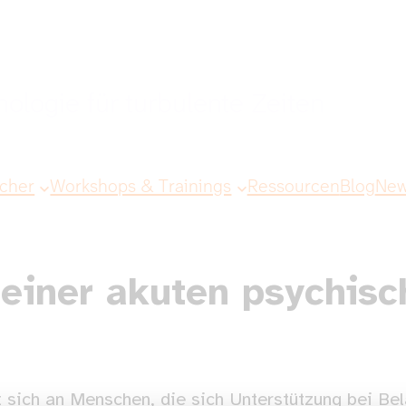
ologie für turbulente Zeiten
cher
Workshops & Trainings
Ressourcen
Blog
New
 einer akuten psychisc
 sich an Menschen, die sich Unterstützung bei Be