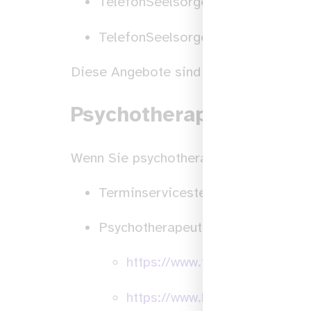
TelefonSeelsorge:
0800 111 0 2
TelefonSeelsorge online:
https://
Diese Angebote sind rund um die Uhr 
Psychotherapeutische 
Wenn Sie psychotherapeutische Unterst
Terminservicestelle der Kassenärz
Psychotherapeutensuche:
https://www.therapie.de
https://www.kbv.de