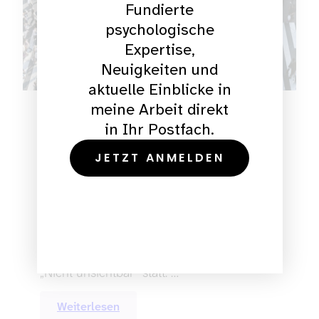
Fundierte
psychologische
Expertise,
Neuigkeiten und
aktuelle Einblicke in
meine Arbeit direkt
Autismus & Gesellschaft
in Ihr Postfach.
Autismus und Gesellschaft
JETZT ANMELDEN
Weltautismustag 2026. Not Invisible. Nicht
unsichtbar. Der 2. April ist Welt-Autismus-
Tag. Dieser Tag soll auf die Bedürfnisse
und Situation von Autist*innen
aufmerksam machen. Der Tag findet dieses
Jahr unter dem Motto “Not Invisible“ –
„Nicht unsichtbar“ statt. …
Weiterlesen